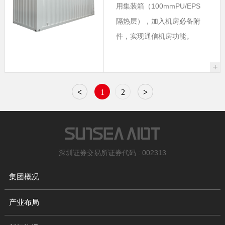
用集装箱（100mmPU/EPS
隔热层），加入机房必备附
件，实现通信机房功能。
+
<
1
2
>
深圳证券交易所证券代码 : 002313
集团概况
产业布局