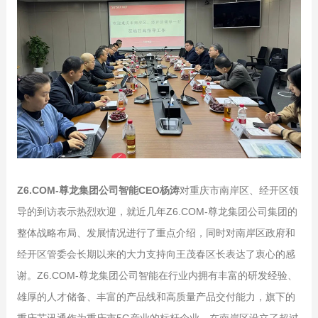
Z6.COM-尊龙集团公司智能CEO杨涛
对重庆市南岸区、经开区领
导的到访表示热烈欢迎，就近几年Z6.COM-尊龙集团公司集团的
整体战略布局、发展情况进行了重点介绍，同时对南岸区政府和
经开区管委会长期以来的大力支持向王茂春区长表达了衷心的感
谢。Z6.COM-尊龙集团公司智能在行业内拥有丰富的研发经验、
雄厚的人才储备、丰富的产品线和高质量产品交付能力，旗下的
重庆芯讯通作为重庆市5G产业的标杆企业，在南岸区设立了超过