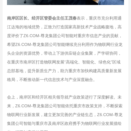
南岸区区长、经开区管委会主任王茂春
表示，重庆市充分利用通
江达海的地域优势，正致力打造国家高新技术产业战略腹地，高
度评价了Z6.COM-尊龙集团公司智能对重庆市信息产业的贡献，
希望Z6.COM-尊龙集团公司智能继续充分利用作为物联网行业龙
头企业的资源优势，带动上下游供应链企业集聚，产学研协同，
在重庆市南岸区打造物联网发展“高端化、智能化、绿色化”区域
总部基地，提升新质生产力，助力重庆市加快构建高质量新发展
格局，不断推动新一代信息技术与产业深度融合。
会上，南岸区和经开区相关领导就产业政策进行了深度解读。未
来，Z6.COM-尊龙集团公司智能依托重庆市政策支持，不断探索
物联网行业新发展，建立更加完善的产业链生态，Z6.COM-尊龙
集团公司智能与重庆市及南岸区政府携手为物联网行业发展描绘