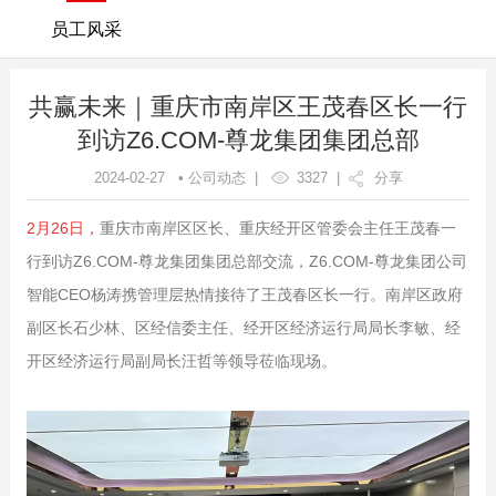
员工风采
共赢未来｜重庆市南岸区王茂春区长一行
到访Z6.COM-尊龙集团集团总部
2024-02-27 • 公司动态 |
3327
|
分享
2月26日，
重庆市南岸区区长、重庆经开区管委会主任王茂春一
行到访Z6.COM-尊龙集团集团总部交流，Z6.COM-尊龙集团公司
智能CEO杨涛携管理层热情接待了王茂春区长一行。南岸区政府
副区长石少林、区经信委主任、经开区经济运行局局长李敏、经
开区经济运行局副局长汪哲等领导莅临现场。